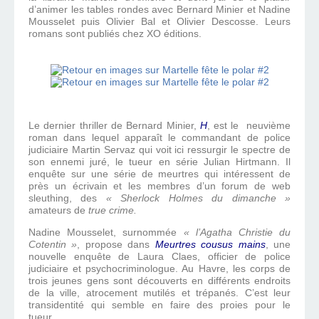
d’animer les tables rondes avec Bernard Minier et Nadine
Mousselet puis Olivier Bal et Olivier Descosse. Leurs
romans sont publiés chez XO éditions.
Le dernier thriller de Bernard Minier,
H
, est le neuvième
roman dans lequel apparaît le commandant de police
judiciaire Martin Servaz qui voit ici ressurgir le spectre de
son ennemi juré, le tueur en série Julian Hirtmann. Il
enquête sur une série de meurtres qui intéressent de
près un écrivain et les membres d’un forum de web
sleuthing, des
« Sherlock Holmes du dimanche »
amateurs de
true crime.
Nadine Mousselet, surnommée
« l’Agatha Christie du
Cotentin »
, propose dans
Meurtres cousus mains
, une
nouvelle enquête de Laura Claes, officier de police
judiciaire et psychocriminologue. Au Havre, les corps de
trois jeunes gens sont découverts en différents endroits
de la ville, atrocement mutilés et trépanés. C’est leur
transidentité qui semble en faire des proies pour le
tueur…