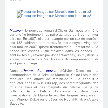
Malaven
, le nouveau roman d’Olivier Bal, nous emmène
sur une île bretonne imaginaire au large de Brest, en mer
d’Iroise. En 1987, elle est ravagée par un raz de marée ;
ses 132 habitants sont retrouvés morts noyés. Vingt ans
plus tard en 2007, quatre trentenaires qui ont formé
« La
bande des confins »
sur Malaven dans les années 80,
sont invités à y revenir par Jonas Waverley, un mystérieux
écrivain qui a racheté l’île. Très vite, ils comprennent qu’ils
sont pris au piège.
Dans
L’heure des fauves
d’Olivier Descosse, la
commandante de la Crim’ de Marseille, Chloé Latour, doit
résoudre une affaire de féminicide qui la conduit à
enquêter dans le milieu du rap, des narcotrafiquants, des
fous de Dieu et des magnats du pétrole. Sa jeune
collègue Aïcha Belkhir l’accompagne dans ses
investigations, de Marseille aux îles turques, en passant
par l’Algérie, Dubaï ou le désert de Rub al-Khali en Arabie
Saoudite.