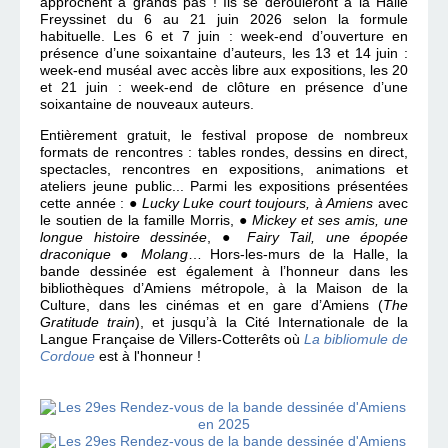
approchent à grands pas ! Ils se dérouleront à la Halle
Freyssinet du 6 au 21 juin 2026 selon la formule
habituelle. Les 6 et 7 juin : week-end d’ouverture en
présence d’une soixantaine d’auteurs, les 13 et 14 juin :
week-end muséal avec accès libre aux expositions, les 20
et 21 juin : week-end de clôture en présence d’une
soixantaine de nouveaux auteurs.
Entièrement gratuit, le festival propose de nombreux
formats de rencontres : tables rondes, dessins en direct,
spectacles, rencontres en expositions, animations et
ateliers jeune public... Parmi les expositions présentées
cette année : ●
Lucky Luke court toujours, à Amiens
avec
le soutien de la famille Morris, ●
Mickey et ses amis, une
longue histoire dessinée
, ●
Fairy Tail, une épopée
draconique
●
Molang
… Hors-les-murs de la Halle, la
bande dessinée est également à l’honneur dans les
bibliothèques d’Amiens métropole, à la Maison de la
Culture, dans les cinémas et en gare d’Amiens (
The
Gratitude train
), et jusqu’à la Cité Internationale de la
Langue Française de Villers-Cotterêts où
La bibliomule de
Cordoue
est à l'honneur !