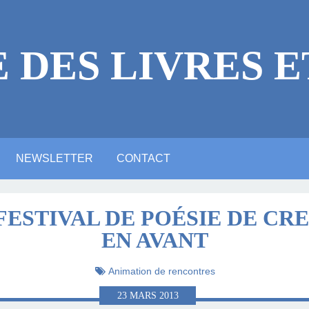
E DES LIVRES E
NEWSLETTER
CONTACT
 LÉGALES
ICACES
RE
E ?
NE VIDÉO YOUTUBE
NTIONS LÉGALES
ARTE ANIMATION
ALERIE PHOTOS
ACTUALITTÉ
MASTODON
BLUESKY
LINKEDIN
FESTIVAL DE POÉSIE DE CRE
EN AVANT
LITTÉRAIRE
Animation de rencontres
23
MARS
2013