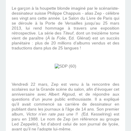
Le garçon à la houpette blonde imaginé par le scénariste-
dessinateur suisse Philippe Chappuis - alias Zep - célèbre
ses vingt ans cette année. Le Salon du Livre de Paris qui
se déroule à la Porte de Versailles jusqu'au 25 mars
2013, lui rend hommage à travers une exposition
rétrospective. La série des
Titeuf
, dont un treizième tome
vient de paraître (
À la Folie
, Ed. Glénat) est un succès
planétaire : plus de 20 millions d'albums vendus et des
traductions dans plus de 25 langues !
Vendredi 22 mars, Zep est venu à la rencontre des
scolaires sur la Grande scène du salon, afin d'évoquer cet
anniversaire avec Albert Algoud, et de répondre aux
questions d'un jeune public enthousiaste. Il a expliqué
qu'il avait commencé sa carrière de dessinateur en
publiant dans les journaux à l'âge de 14 ans. Son premier
album,
Victor n’en rate pas une !! (
Ed. Kesselring) est
paru en 1988. Le nom de Zep (en référence au groupe
Led Zeppelin), fut d'abord celui de son journal de lycée,
avant qu'il ne l'adopte lui-même.