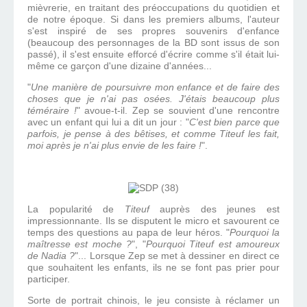
mièvrerie, en traitant des préoccupations du quotidien et
de notre époque. Si dans les premiers albums, l'auteur
s'est inspiré de ses propres souvenirs d'enfance
(beaucoup des personnages de la BD sont issus de son
passé), il s'est ensuite efforcé d'écrire comme s'il était lui-
même ce garçon d'une dizaine d'années...
"
Une manière de poursuivre mon enfance et de faire des
choses que je n'ai pas osées. J'étais beaucoup plus
téméraire !
" avoue-t-il. Zep se souvient d'une rencontre
avec un enfant qui lui a dit un jour : "
C'est bien parce que
parfois, je pense à des bêtises, et comme Titeuf les fait,
moi après je n'ai plus envie de les faire !
".
La popularité de
Titeuf
auprès des jeunes est
impressionnante. Ils se disputent le micro et savourent ce
temps des questions au papa de leur héros. "
Pourquoi la
maîtresse est moche ?
", "
Pourquoi Titeuf est amoureux
de Nadia ?
"... Lorsque Zep se met à dessiner en direct ce
que souhaitent les enfants, ils ne se font pas prier pour
participer.
Sorte de portrait chinois, le jeu consiste à réclamer un