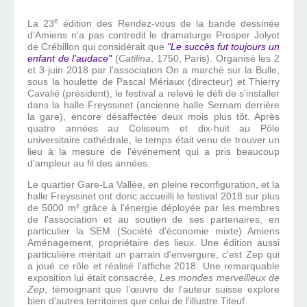
e
La 23
édition des Rendez-vous de la bande dessinée
d'Amiens n'a pas contredit le dramaturge Prosper Jolyot
de Crébillon qui considérait que
"Le succès fut toujours un
enfant de l’audace"
(
Catilina
, 1750, Paris). Organisé les 2
et 3 juin 2018 par l'association On a marché sur la Bulle,
sous la houlette de Pascal Mériaux (directeur) et Thierry
Cavalié (président), le festival a relevé le défi de s'installer
dans la halle Freyssinet (ancienne halle Sernam derrière
la gare), encore désaffectée deux mois plus tôt. Après
quatre années au Coliseum et dix-huit au Pôle
universitaire cathédrale, le temps était venu de trouver un
lieu à la mesure de l'événement qui a pris beaucoup
d'ampleur au fil des années.
Le quartier Gare-La Vallée, en pleine reconfiguration, et la
halle Freyssinet ont donc accueilli le festival 2018 sur plus
de 5000 m² grâce à l'énergie déployée par les membres
de l'association et au soutien de ses partenaires, en
particulier la
SEM (Société d'économie mixte) Amiens
Aménagement, propriétaire des lieux. Une édition aussi
particulière méritait un parrain d'envergure, c'est Zep qui
a joué ce rôle et réalisé l'affiche 2018. Une remarquable
exposition lui était consacrée,
Les mondes merveilleux de
Zep
, témoignant que l’œuvre de l'auteur suisse explore
bien d'autres territoires que celui de l'illustre Titeuf.