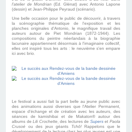
l'atelier de Mondrian
(Ed. Glénat) avec
Antonio Lapone
(dessin) et Jean-Philippe Peyraud (scénario).
Une belle occasion pour le public de découvrir, à travers
la scénographie thématique de l'exposition et les
planches originales d'Antonio, le magnifique travail des
auteurs autour de Piet Mondrian (1872-1944). Les
compositions du peintre néerlandais à la biographie
lacunaire appartiennent désormais à l'imaginaire collectif,
elles ont inspiré tous les arts : le neuvième s'en empare
ici avec brio.
Le festival a aussi fait la part belle au jeune public avec
des animations aussi diverses que l'Atelier Permanent,
espace d'échange et de création avec les auteurs,
des
séances de kamishibai et de Makaton® autour des
albums de
Lili Crochette
, des lectures de
Supers
et
Paola
Crusoé
ou des jeux géants
Tchô!
Rappelons que le
développement de la lecture chez les plus jeunes est une