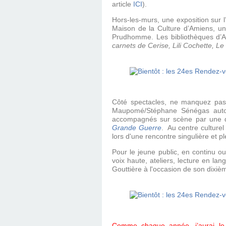
article
ICI
).
Hors-les-murs, une exposition sur l
Maison de la Culture d’Amiens, une
Prudhomme. Les bibliothèques d’
carnets de Cerise, Lili Cochette, L
Côté spectacles, ne manquez pa
Maupomé/Stéphane Sénégas auto
accompagnés sur scène par une da
Grande Guerre
. Au centre culture
lors d'une rencontre singulière et p
Pour le jeune public, en continu o
voix haute, ateliers, lecture en l
Gouttière à l'occasion de son dixiè
Comme chaque année, j’aurai le 