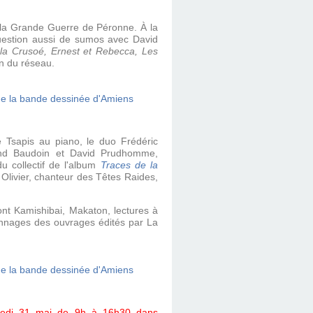
e la Grande Guerre de Péronne. À la
 question aussi de sumos avec David
la Crusoé, Ernest et Rebecca, Les
in du réseau.
Tsapis au piano, le duo Frédéric
nd Baudoin et David Prudhomme,
 collectif de l'album
Traces de la
Olivier, chanteur des Têtes Raides,
ont Kamishibai, Makaton, lectures à
sonnages des ouvrages édités par La
ndredi 31 mai de 9h à 16h30 dans