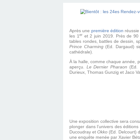
Après une
première édition
réussie
er
les 1
et 2 juin 2019. Près de 90 
tables rondes, battles de dessin, 
Prince Charming
(Ed. Dargaud) sig
cathédrale).
À la halle, comme chaque année, plu
aperçu.
Le Dernier Pharaon
(Ed. 
Durieux, Thomas Gunzig et Jaco Van 
Une exposition collective sera cons
plonger dans l’univers des éditions
Ducoudray et
Okko
(Ed. Delcourt) 
une enquête menée par Xavier Bétau