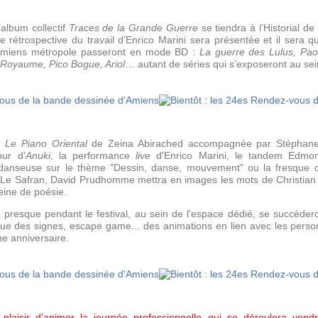
’album collectif
Traces de la Grande Guerre
se tiendra à l’Historial d
 rétrospective du travail d’Enrico Marini sera présentée et il sera
Amiens métropole passeront en mode BD :
La guerre des Lulus, Pao
e Royaume, Pico Bogue, Ariol
… autant de séries qui s’exposeront au se
s
Le Piano Oriental
de Zeina Abirached accompagnée par Stéphane 
ur d'
Anuki,
la performance
live
d'Enrico Marini, le tandem Edmo
nseuse sur le thème "Dessin, danse, mouvement" ou la fresque du
l Le Safran, David Prudhomme mettra en images les mots de Christian 
leine de poésie.
u presque pendant le festival, au sein de l'espace dédié, se succèder
angue des signes, escape game... des animations en lien avec les per
me anniversaire.
plaisir d’animer la journée professionnelle qui se déroulera ve