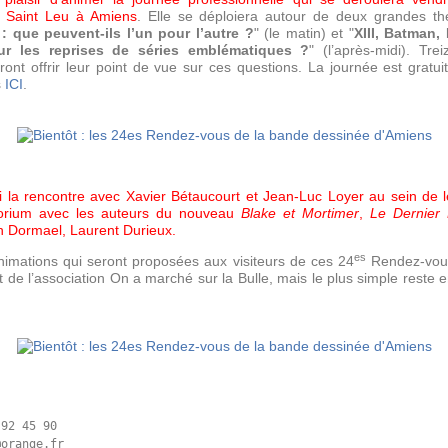
e Saint Leu à Amiens
. Elle se déploiera autour de deux grandes th
que peuvent-ils l’un pour l’autre ?
" (le matin) et "
XIII, Batman,
ur les reprises de séries emblématiques ?
" (l’après-midi). Tre
t offrir leur point de vue sur ces questions. La journée est gratuite
s
ICI
.
i la rencontre avec Xavier Bétaucourt et Jean-Luc Loyer au sein de leu
itorium avec les auteurs du nouveau
Blake et Mortimer
,
Le Dernier
 Dormael, Laurent Durieux.
es
 animations qui seront proposées aux visiteurs de ces 24
Rendez-vous
et de l’association On a marché sur la Bulle, mais le plus simple reste 
92 45 90

orange.fr
