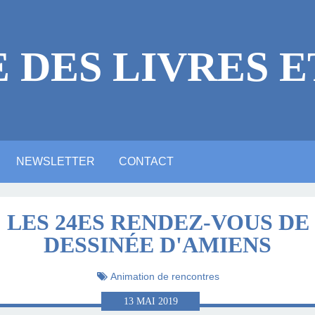
E DES LIVRES E
NEWSLETTER
CONTACT
 LÉGALES
ICACES
RE
E ?
NE VIDÉO YOUTUBE
NTIONS LÉGALES
ARTE ANIMATION
ALERIE PHOTOS
ACTUALITTÉ
MASTODON
BLUESKY
LINKEDIN
: LES 24ES RENDEZ-VOUS DE
DESSINÉE D'AMIENS
LITTÉRAIRE
Animation de rencontres
13
MAI
2019