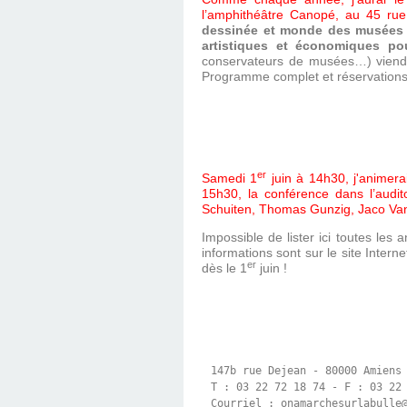
l’amphithéâtre Canopé, au 45 ru
dessinée et monde des musées : 
artistiques et économiques po
conservateurs de musées…) viendron
Programme complet et réservation
er
Samedi 1
juin à 14h30, j'animera
15h30, la conférence dans l’aud
Schuiten, Thomas Gunzig, Jaco Van
Impossible de lister ici toutes les
informations sont sur le site Intern
er
dès le 1
juin !
147b rue Dejean - 80000 Amiens

T : 03 22 72 18 74 - F : 03 22 
Courriel : onamarchesurlabulle@