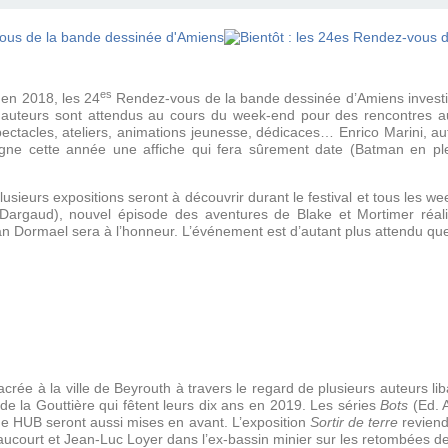
es
 en 2018, les 24
Rendez-vous de la bande dessinée d’Amiens investir
auteurs sont attendus au cours du week-end pour des rencontres au
spectacles, ateliers, animations jeunesse, dédicaces… Enrico Marini, a
ne cette année une affiche qui fera sûrement date (Batman en plei
sieurs expositions seront à découvrir durant le festival et tous les we
Dargaud), nouvel épisode des aventures de Blake et Mortimer réali
Dormael sera à l’honneur. L’événement est d’autant plus attendu que l’
acrée à la ville de Beyrouth à travers le regard de plusieurs auteurs l
 de la Gouttière qui fêtent leurs dix ans en 2019. Les séries
Bots
(Ed. 
de HUB seront aussi mises en avant. L’exposition
Sortir de terre
reviend
court et Jean-Luc Loyer dans l’ex-bassin minier sur les retombées de 