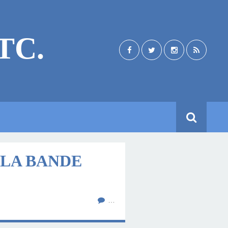
TC.
 LA BANDE
…