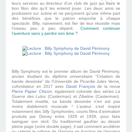
leurs services au directeur d’un club de jazz qui flaire le
bon filon dès qu’il les entend jouer. Les deux amis se
produisent sur scène et ne perçoivent qu’une infime part
des bénéfices que le patron empoche à chaque
spectacle. Billy, naïvement, est fier de leur réussite mais
l’oiseau peu à peu dépérit...
Comment continuer
l’aventure sans y perdre son âme ?
Billy Symphony est le premier album de David Périmony,
ancien étudiant du diplôme universitaire "Création de
bande dessinée" de l'Université de Picardie Jules Verne,
cofondateur en 2017 avec
David François
de la revue
Pierre Papier Chicon
, également coloriste des séries
La
Guerre des Lulus
(Casterman) et
Zibeline
(Casterman).
Totalement muette, sa bande dessinée n’en est pas
moins diablement musicale ! L’auteur s’est inspiré
notamment des
Silly Symphonies
, courts films d’animation
produits par Disney entre 1929 et 1939, pour faire
swinguer son récit. Du traditionnel gaufrier au dessin
pleine page (voire double page), il sait comment accélérer
ou ralentir le rythme de l’histoire en fonction de l’émotion