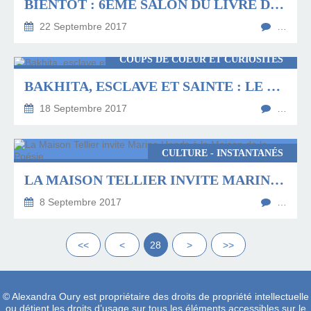
BIENTÔT : 6ÈME SALON DU LIVRE D'ALBERT ET DU PAYS DU COQUELICOT
22 Septembre 2017
…
COUPS DE COEUR ET CURIOSITÉS
BAKHITA, ESCLAVE ET SAINTE : LE ROMAN DE VÉRONIQUE OLMI
18 Septembre 2017
…
CULTURE - INSTANTANÉS
LA MAISON TELLIER INVITE MARINA HANDS À LA MAISON DE LA POÉSIE
8 Septembre 2017
…
<<
<
28
>
>>
© Alexandra Oury est propriétaire des droits de propriété intellectuelle
ou détient les droits d’usage sur tous les éléments accessibles sur le